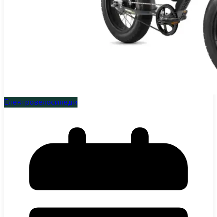
Інфраструктура
Огляди
RU
Електровелосипеди