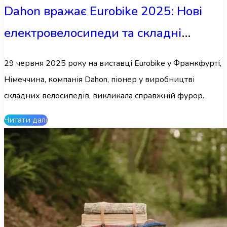
Dahon вражає Eurobike 2025: Нові
електровелосипеди та складні
моделі змінюють міську мобільність
29 червня 2025 року на виставці Eurobike у Франкфурті,
Німеччина, компанія Dahon, піонер у виробництві
складних велосипедів, викликала справжній фурор.
Читати далі