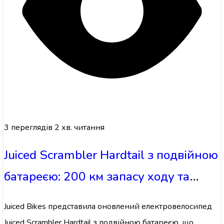
3
переглядів
2 хв. читання
Juiced Scrambler Hardtail з подвійною
батареєю: 200 км запасу ходу та
стиль мопеда
Juiced Bikes представила оновлений електровелосипед
Juiced Scrambler Hardtail з подвійною батареєю, що