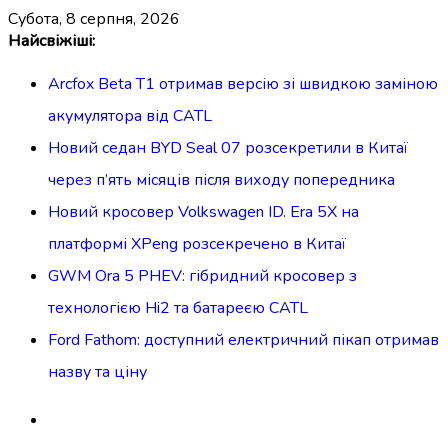
субота, 8 серпня, 2026
Перейти
Найсвіжіші:
до
Arcfox Beta T1 отримав версію зі швидкою заміною
вмісту
акумулятора від CATL
Новий седан BYD Seal 07 розсекретили в Китаї
через п’ять місяців після виходу попередника
Новий кросовер Volkswagen ID. Era 5X на
платформі XPeng розсекречено в Китаї
GWM Ora 5 PHEV: гібридний кросовер з
технологією Hi2 та батареєю CATL
Ford Fathom: доступний електричний пікап отримав
назву та ціну