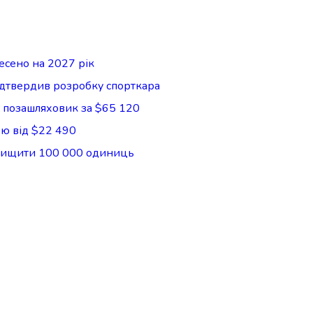
есено на 2027 рік
ідтвердив розробку спорткара
й позашляховик за $65 120
ою від $22 490
евищити 100 000 одиниць