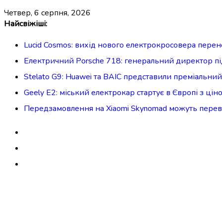
четвер, 6 серпня, 2026
Перейти
Найсвіжіші:
до
Lucid Cosmos: вихід нового електрокросовера перен
вмісту
Електричний Porsche 718: генеральний директор п
Stelato G9: Huawei та BAIC представили преміальни
Geely E2: міський електрокар стартує в Європі з цін
Передзамовлення на Xiaomi Skynomad можуть пер