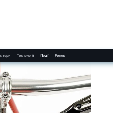
лятори
Технології
Події
Ринок