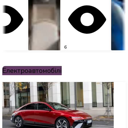
Інфраструктура
Огляди
6
RU
Електроавтомобілі