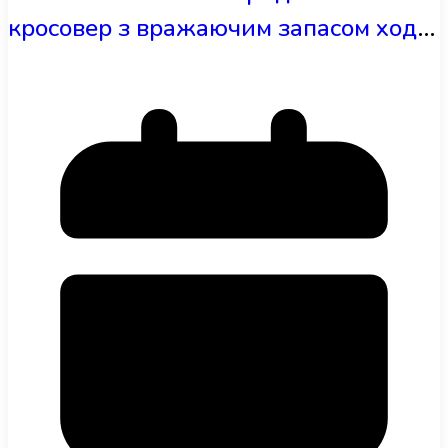
кросовер з вражаючим запасом ходу
225 км