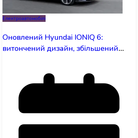
Електроавтомобілі
Оновлений Hyundai IONIQ 6:
витончений дизайн, збільшений
запас ходу та нові технології