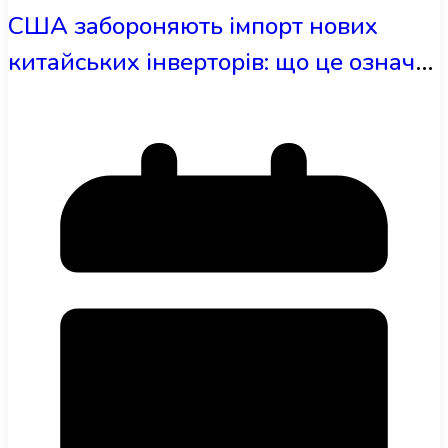
США забороняють імпорт нових
китайських інверторів: що це означає
для сонячної енергетики