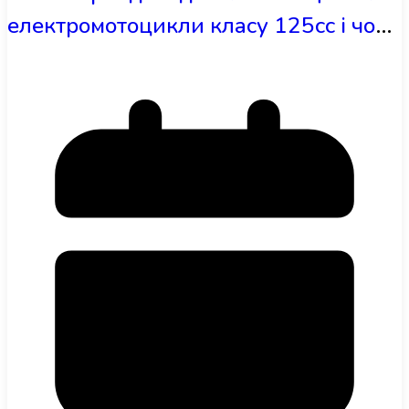
електромотоцикли класу 125сс і чому
вони підривають ринок