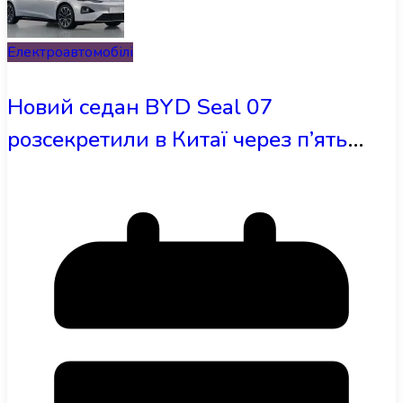
Електроавтомобілі
Новий седан BYD Seal 07
розсекретили в Китаї через п’ять
місяців після виходу попередника