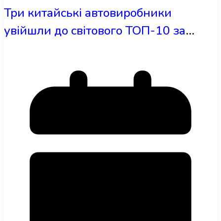
Три китайські автовиробники
увійшли до світового ТОП-10 за
часткою ринку у 2026 році