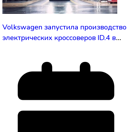
Volkswagen запустила производство
электрических кроссоверов ID.4 в
США - это сделает их дешевле