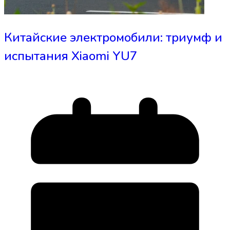
Китайские электромобили: триумф и
испытания Xiaomi YU7