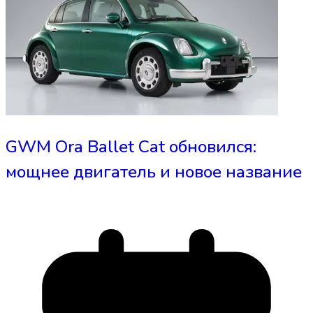
GWM Ora Ballet Cat обновился:
мощнее двигатель и новое название