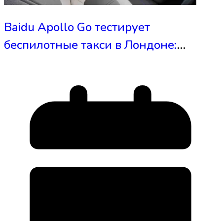
Baidu Apollo Go тестирует
беспилотные такси в Лондоне:
партнерство с Uber и Free Now