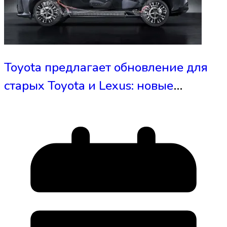
Toyota предлагает обновление для
старых Toyota и Lexus: новые
функции и улучшения