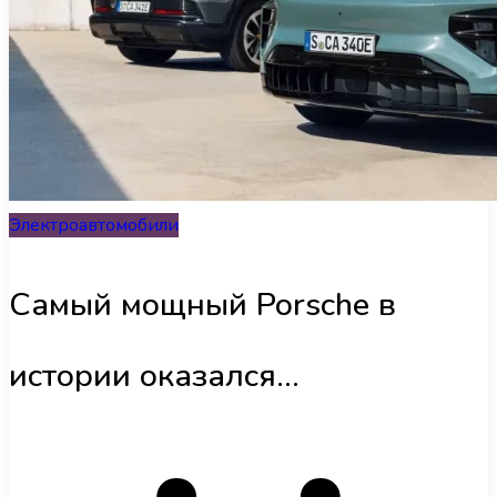
События
Электровелосипеды
Советы и лайфхаки
Концепт-кары
Інфраструктура
Обзоры
Электроавтомобили
UA
Самый мощный Porsche в
истории оказался
электрическим: представлен