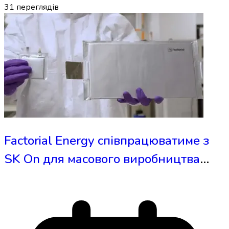
31
переглядів
Factorial Energy співпрацюватиме з
SK On для масового виробництва
твердотільних акумуляторів