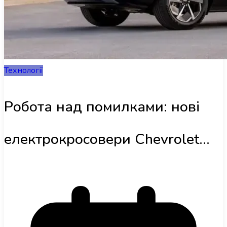
Інфраструктура
Огляди
Технології
RU
Робота над помилками: нові
електрокросовери Chevrolet
Equinox та Blazer EV отримають
вбудовані порти Tesla NACS