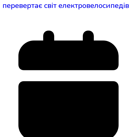
перевертає світ електровелосипедів