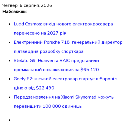
четвер, 6 серпня, 2026
Перейти
Найсвіжіші:
до
Lucid Cosmos: вихід нового електрокросовера
вмісту
перенесено на 2027 рік
Електричний Porsche 718: генеральний директор
підтвердив розробку спорткара
Stelato G9: Huawei та BAIC представили
преміальний позашляховик за $65 120
Geely E2: міський електрокар стартує в Європі з
ціною від $22 490
Передзамовлення на Xiaomi Skynomad можуть
перевищити 100 000 одиниць