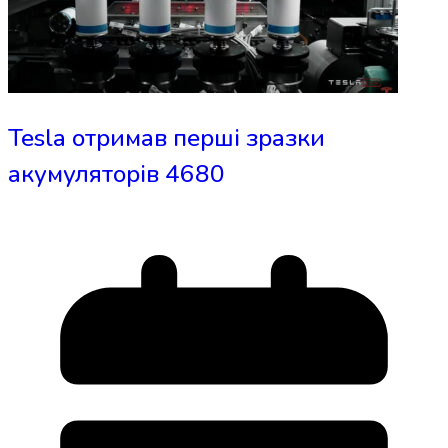
Tesla отримав перші зразки
акумуляторів 4680