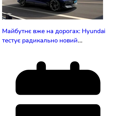
Майбутнє вже на дорогах: Hyundai
тестує радикально новий
інноваційний салон IONIQ 6