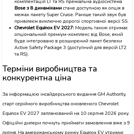
комплектацій LT та RS преміальна аудіосистема
Bose з 8 динаміками
стане доступною як опція в
межах пакету Super Cruise. Раніше такий звук був
привілеєм виключно дорогої спортивної версії SS.
Chevrolet Equinox EV 2027:
Модель також отримає
опціональний преміум-комплекс від Bose, який
буде інтегровано в розширений пакет безпеки
Active Safety Package 3 (доступний для версій LT2
та RS).
Терміни виробництва та
конкурентна ціна
За інформацією інсайдерського видання GM Authority,
старт серійного виробництва оновленого Chevrolet
Equinox EV 2027 запланований на 10 серпня 2026 року.
Офіційні дилери почнуть приймати замовлення вже з 9
липня. На американському ринку Equinox EV утримує