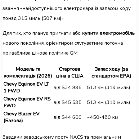
звання «найдоступнішого електрокара із запасом ходу
понад 315 миль (507 км)».
Для тих, хто планує пригнати або
купити електромобіль
нового покоління, орієнтиром слугуватиме поточна
приваблива цінова політика GM:
Модель та
Стартова
Запас ходу (за
комплектація (2026)
ціна в США
стандартом EPA)
Chevy Equinox EV LT
від $34 995
513 км (319 миль)
1 FWD
Chevy Equinox EV RS
від $45 595
513 км (319 миль)
FWD
Chevy Blazer EV
від $44 600
~450-480 км
(Базова)
Завдяки заводському порту NACS та преміальним