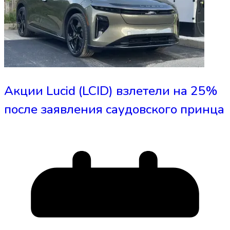
Акции Lucid (LCID) взлетели на 25%
после заявления саудовского принца