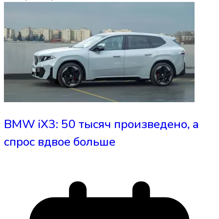
BMW iX3: 50 тысяч произведено, а
спрос вдвое больше