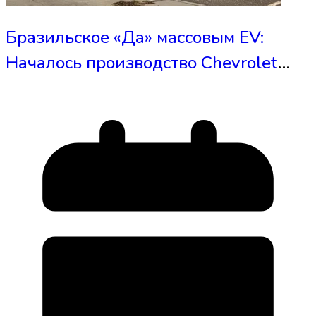
Бразильское «Да» массовым EV:
Началось производство Chevrolet
Spark EUV