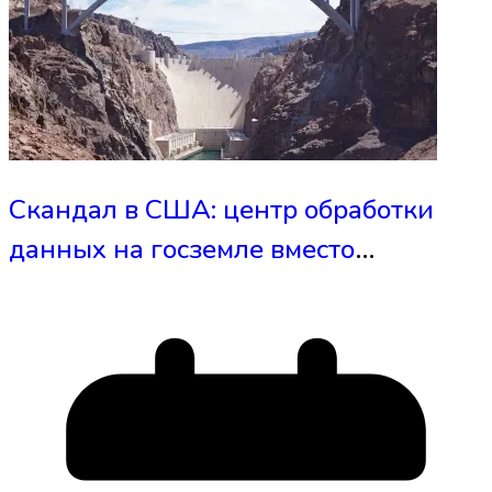
Скандал в США: центр обработки
данных на госземле вместо
солнечной фермы