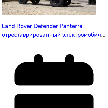
Land Rover Defender Panterra:
отреставрированный электромобиль
с запасом хода 600 км