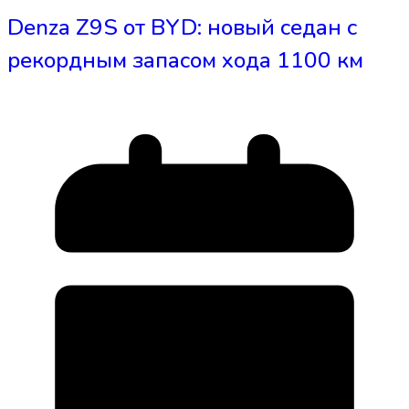
Denza Z9S от BYD: новый седан с
рекордным запасом хода 1100 км