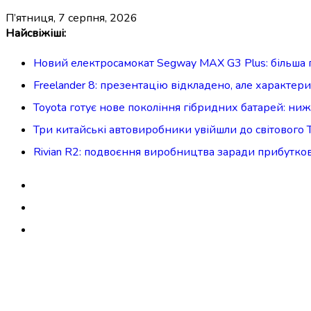
п’ятниця, 7 серпня, 2026
Перейти
Найсвіжіші:
до
Новий електросамокат Segway MAX G3 Plus: більша п
вмісту
Freelander 8: презентацію відкладено, але характе
Toyota готує нове покоління гібридних батарей: ниж
Три китайські автовиробники увійшли до світового 
Rivian R2: подвоєння виробництва заради прибутково