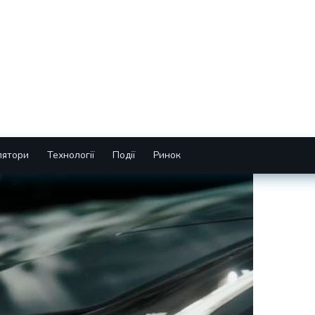
лятори
Технології
Події
Ринок