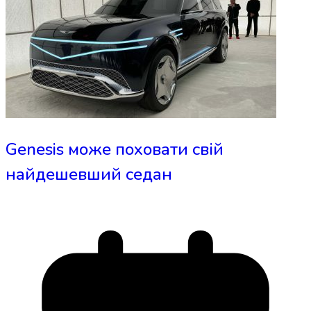
Genesis може поховати свій
найдешевший седан