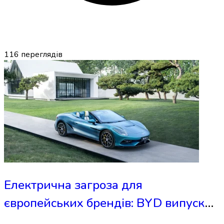
116
переглядів
Електрична загроза для
європейських брендів: BYD випускає
гіперкар Denza Z