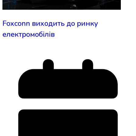
Foxconn виходить до ринку
електромобілів