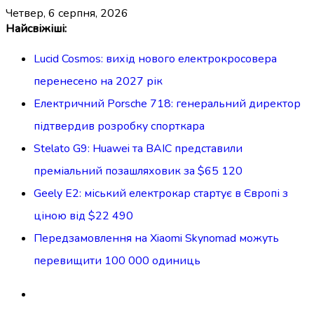
четвер, 6 серпня, 2026
Перейти
Найсвіжіші:
до
Lucid Cosmos: вихід нового електрокросовера
вмісту
перенесено на 2027 рік
Електричний Porsche 718: генеральний директор
підтвердив розробку спорткара
Stelato G9: Huawei та BAIC представили
преміальний позашляховик за $65 120
Geely E2: міський електрокар стартує в Європі з
ціною від $22 490
Передзамовлення на Xiaomi Skynomad можуть
перевищити 100 000 одиниць