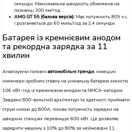
секунди. Максимальна швидкість обмежена на
позначці 300 км/год.
AMG GT 55 (базова версія):
Має потужність 805 к.с.
і розганяється до 60 миль/год за 2,4 секунди.
Батарея із кремнієвим анодом
та рекордна зарядка за 11
хвилин
Аналізуючи головні
автомобільні тренди
, німецькі
інженери зробили ставку на унікальну батарею ємністю
106 кВт-год із кремнієвим анодом та NMCA-катодом.
Завдяки 800-вольтній архітектурі та здатності приймати
струм силою до 800А, пікова потужність зарядки на
швидких станціях перевищує 600 кВт. Це дозволяє
зарядити машину з 10% до 80% за неймовірні 11