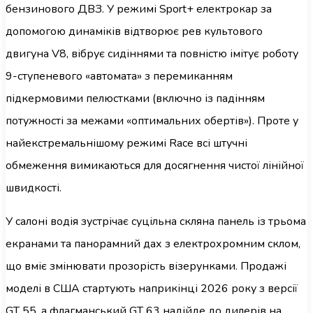
бензинового ДВЗ. У режимі Sport+ електрокар за
допомогою динаміків відтворює рев культового
двигуна V8, вібрує сидіннями та повністю імітує роботу
9-ступеневого «автомата» з перемиканням
підкермовими пелюстками (включно із падінням
потужності за межами «оптимальних обертів»). Проте у
найекстремальнішому режимі Race всі штучні
обмеження вимикаються для досягнення чистої лінійної
швидкості.
У салоні водія зустрічає суцільна скляна панель із трьома
екранами та панорамний дах з електрохромним склом,
що вміє змінювати прозорість візерунками. Продажі
моделі в США стартують наприкінці 2026 року з версії
GT 55, а флагманський GT 63 надійде до дилерів на