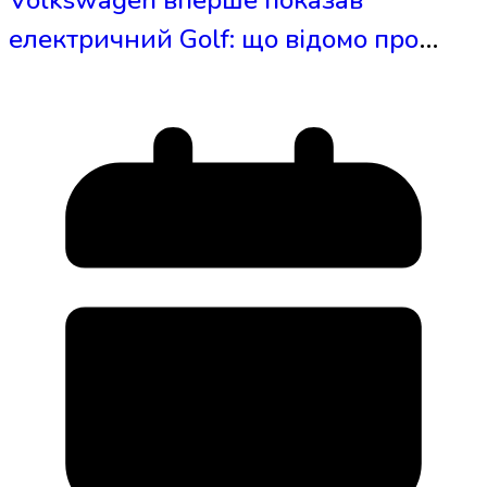
електричний Golf: що відомо про
дев’яте покоління