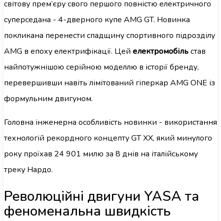
світову прем’єру свого першого повністю електричного
суперседана - 4-дверного купе AMG GT. Новинка
покликана перенести спадщину спортивного підрозділу
AMG в епоху електрифікації. Цей
електромобіль
став
найпотужнішою серійною моделлю в історії бренду,
перевершивши навіть лімітований гіперкар AMG ONE із
формульним двигуном.
Головна інженерна особливість новинки - використання
технологій рекордного концепту GT XX, який минулого
року проїхав 24 901 милю за 8 днів на італійському
треку Нардо.
Революційні двигуни YASA та
феноменальна швидкість