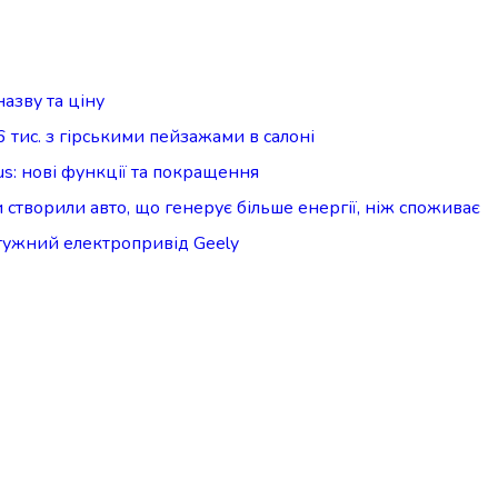
азву та ціну
тис. з гірськими пейзажами в салоні
us: нові функції та покращення
творили авто, що генерує більше енергії, ніж споживає
отужний електропривід Geely