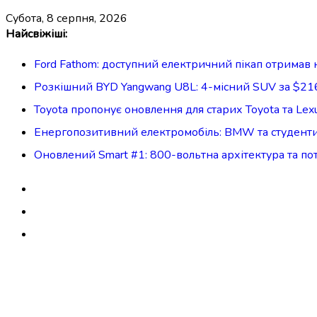
субота, 8 серпня, 2026
Перейти
Найсвіжіші:
до
Ford Fathom: доступний електричний пікап отримав н
вмісту
Розкішний BYD Yangwang U8L: 4-місний SUV за $216 
Toyota пропонує оновлення для старих Toyota та Lex
Енергопозитивний електромобіль: BMW та студенти с
Оновлений Smart #1: 800-вольтна архітектура та п