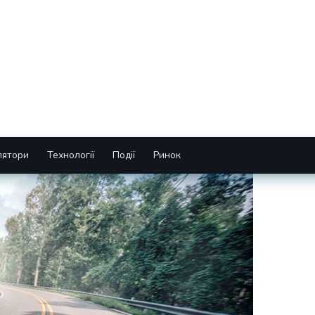
лятори
Технології
Події
Ринок