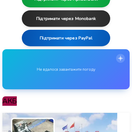
Підтримати через Monobank
Підтримати через PayPal
Не вдалося завантажити погоду
АКБ