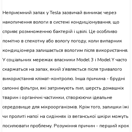
Неприємний запах у Tesla зазвичай виникає через
накопичення вологи в системі кондиціонування, що
сприяє розмноженню бактерій і цвілі. Це особливо
помітно в спекотну або вологу погоду, коли випарник
кондиціонера залишається вологим після використання.
У соціальних мережах власники Model 3 і Model Y часто
скаржаться на запах, який з’являється після тривалого
використання клімат-контролю. Інша причина - брудні
салонні фільтри, які затримують пил, шерсть домашніх
тварин і органічні частинки, створюючи ідеальне
середовище для мікроорганізмів. Крім того, залишки їжі
чи пролиті напої на сидіннях із веганської шкіри можуть
посилювати проблему. Розуміння причин - перший крок