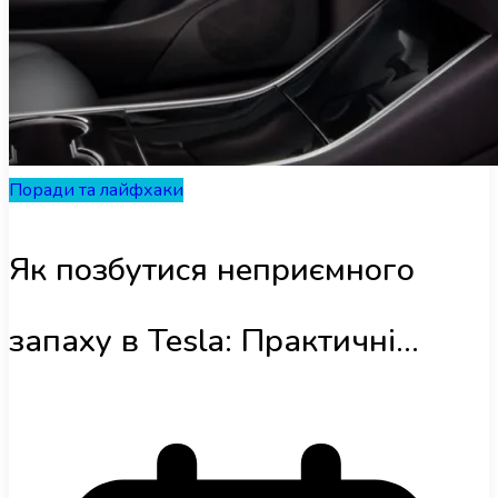
Поради та лайфхаки
Концепт-кари
Інфраструктура
Огляди
Поради та лайфхаки
RU
Як позбутися неприємного
запаху в Tesla: Практичні
поради