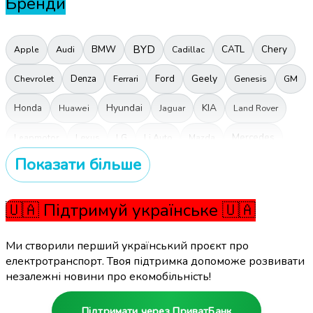
Бренди
BMW
BYD
CATL
Chery
Audi
Apple
Cadillac
Ford
Geely
Chevrolet
Denza
Ferrari
Genesis
GM
Hyundai
KIA
Honda
Jaguar
Land Rover
Huawei
Lexus
LG
Li Auto
Mercedes
Leapmotor
Mazda
Показати більше
MG
NIO
Nissan
Polestar
Porsche
NIU
Qualcomm
Tesla
Range Rover
Rivian
Subaru
SAIC
Sunwoda
🇺🇦 Підтримуй українське 🇺🇦
Toyota
Volkswagen
Xiaomi
Volvo
XPeng
Zeekr
Ми створили перший український проєкт про
електротранспорт. Твоя підтримка допоможе розвивати
незалежні новини про екомобільність!
Підтримати через ПриватБанк