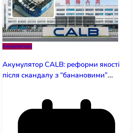
Акумулятори
Акумулятор CALB: реформи якості
після скандалу з “банановими”
батареями