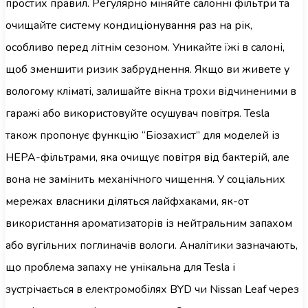
простих правил. Регулярно міняйте салонні фільтри та
очищайте систему кондиціонування раз на рік,
особливо перед літнім сезоном. Уникайте їжі в салоні,
щоб зменшити ризик забруднення. Якщо ви живете у
вологому кліматі, залишайте вікна трохи відчиненими в
гаражі або використовуйте осушувач повітря. Tesla
також пропонує функцію “Біозахист” для моделей із
HEPA-фільтрами, яка очищує повітря від бактерій, але
вона не замінить механічного чищення. У соціальних
мережах власники діляться лайфхаками, як-от
використання ароматизаторів із нейтральним запахом
або вугільних поглиначів вологи. Аналітики зазначають,
що проблема запаху не унікальна для Tesla і
зустрічається в електромобілях BYD чи Nissan Leaf через