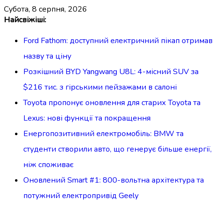
субота, 8 серпня, 2026
Перейти
Найсвіжіші:
до
Ford Fathom: доступний електричний пікап отримав
вмісту
назву та ціну
Розкішний BYD Yangwang U8L: 4-місний SUV за
$216 тис. з гірськими пейзажами в салоні
Toyota пропонує оновлення для старих Toyota та
Lexus: нові функції та покращення
Енергопозитивний електромобіль: BMW та
студенти створили авто, що генерує більше енергії,
ніж споживає
Оновлений Smart #1: 800-вольтна архітектура та
потужний електропривід Geely