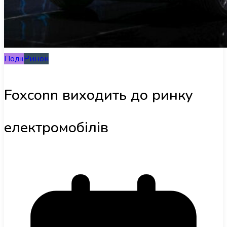
Інфраструктура
Події
Огляди
Ринок
RU
Foxconn виходить до ринку
електромобілів