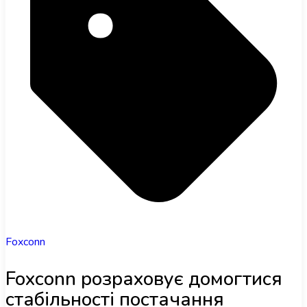
Foxconn
Foxconn розраховує домогтися
стабільності постачання