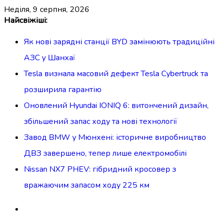
неділя, 9 серпня, 2026
Перейти
Найсвіжіші:
до
Як нові зарядні станції BYD замінюють традиційні
вмісту
АЗС у Шанхаї
Tesla визнала масовий дефект Tesla Cybertruck та
розширила гарантію
Оновлений Hyundai IONIQ 6: витончений дизайн,
збільшений запас ходу та нові технології
Завод BMW у Мюнхені: історичне виробництво
ДВЗ завершено, тепер лише електромобілі
Nissan NX7 PHEV: гібридний кросовер з
вражаючим запасом ходу 225 км