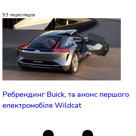
93
переглядів
Ребрендинг Buick, та анонс першого
електромобіля Wildcat