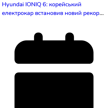
Hyundai IONIQ 6: корейський
електрокар встановив новий рекорд
дальності