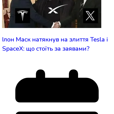
Ілон Маск натякнув на злиття Tesla і
SpaceX: що стоїть за заявами?