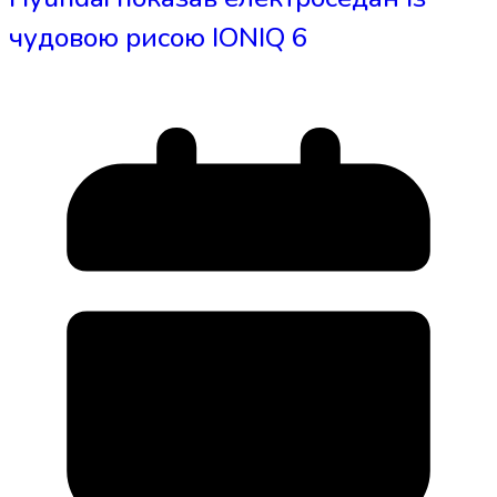
чудовою рисою IONIQ 6