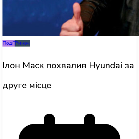
Інфраструктура
Огляди
Події
Ринок
RU
Ілон Маск похвалив Hyundai за
друге місце