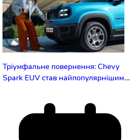
Тріумфальне повернення: Chevy
Spark EUV став найпопулярнішим
електричним SUV Бразилії