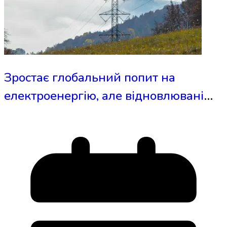
Зростає глобальний попит на
електроенергію, але відновлювані
джерела випереджають вугілля