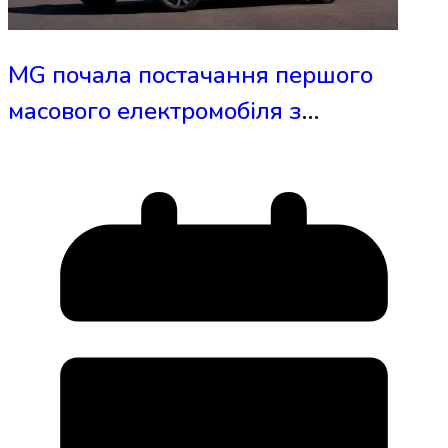
MG почала постачання першого
масового електромобіля з
напівтвердотільним акумулятором