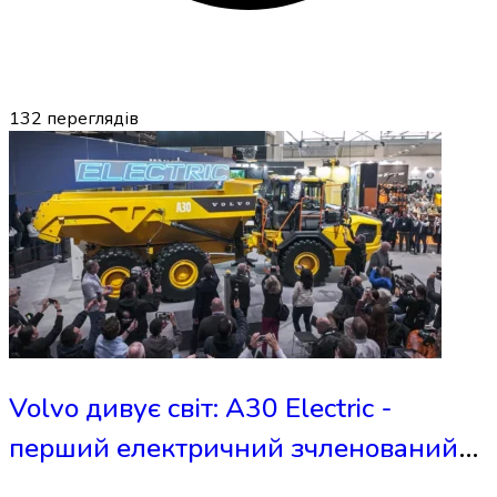
132
переглядів
Volvo дивує світ: A30 Electric -
перший електричний зчленований
самоскид