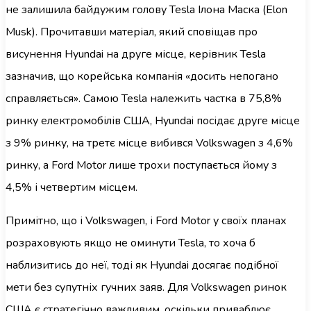
не залишила байдужим голову Tesla Ілона Маска (Elon
Musk). Прочитавши матеріал, який сповіщав про
висунення Hyundai на друге місце, керівник Tesla
зазначив, що корейська компанія «досить непогано
справляється». Самою Tesla належить частка в 75,8%
ринку електромобілів США, Hyundai посідає друге місце
з 9% ринку, на третє місце вибився Volkswagen з 4,6%
ринку, а Ford Motor лише трохи поступається йому з
4,5% і четвертим місцем.
Примітно, що і Volkswagen, і Ford Motor у своїх планах
розраховують якщо не оминути Tesla, то хоча б
наблизитись до неї, тоді як Hyundai досягає подібної
мети без супутніх гучних заяв. Для Volkswagen ринок
США є стратегічно важливим, оскільки приваблює