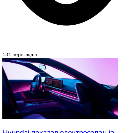
131
переглядів
Hyundai показав електроседан із