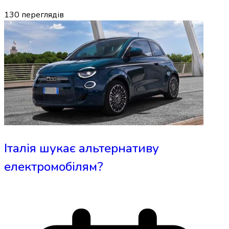
130
переглядів
Італія шукає альтернативу
електромобілям?