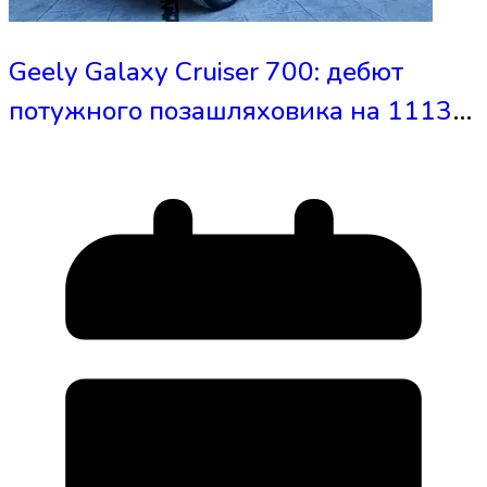
Geely Galaxy Cruiser 700: дебют
потужного позашляховика на 1113
к.с.