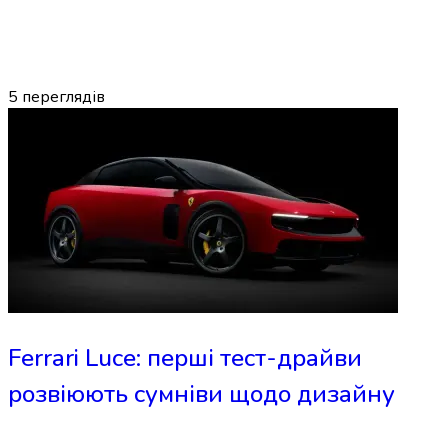
5
переглядів
Ferrari Luce: перші тест-драйви
розвіюють сумніви щодо дизайну