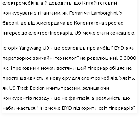
електромобілів, а й доводить, що Китай готовий
конкурувати з гігантами, як Ferrari чи Lamborghini. У
Європі, де від Амстердама до Копенгагена зростає
інтерес до електрогіперкарів, U9 може стати сенсацією.
Історія Yangwang U9 - це розповідь про амбіції BYD, яка
перетворює звичайні технології на революційні. З 3000
к.с. і трековими можливостями цей гіперкар обіцяє не
просто швидкість, а нову еру для електромобілів. Уявіть,
як U9 Track Edition мчить трасами, залишаючи
конкурентів позаду - це не фантазія, а реальність, що
наближається. Чи зможе BYD підкорити світ гіперкарів?