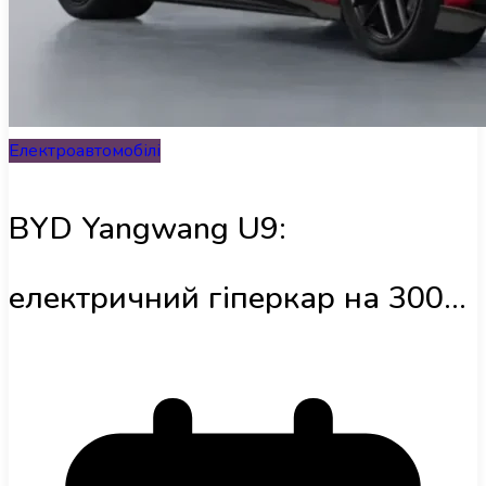
Інфраструктура
Огляди
Електроавтомобілі
RU
BYD Yangwang U9:
електричний гіперкар на 3000
к.с. наближається