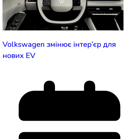
Volkswagen змінює інтер’єр для
нових EV