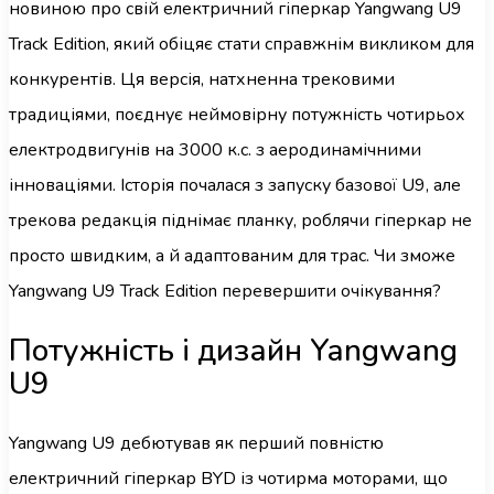
новиною про свій електричний гіперкар Yangwang U9
Track Edition, який обіцяє стати справжнім викликом для
конкурентів. Ця версія, натхненна трековими
традиціями, поєднує неймовірну потужність чотирьох
електродвигунів на 3000 к.с. з аеродинамічними
інноваціями. Історія почалася з запуску базової U9, але
трекова редакція піднімає планку, роблячи гіперкар не
просто швидким, а й адаптованим для трас. Чи зможе
Yangwang U9 Track Edition перевершити очікування?
Потужність і дизайн Yangwang
U9
Yangwang U9 дебютував як перший повністю
електричний гіперкар BYD із чотирма моторами, що