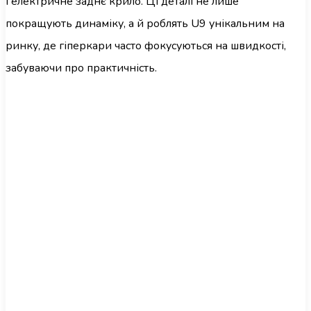
і електричне заднє крило. Ці деталі не лише
покращують динаміку, а й роблять U9 унікальним на
ринку, де гіперкари часто фокусуються на швидкості,
забуваючи про практичність.