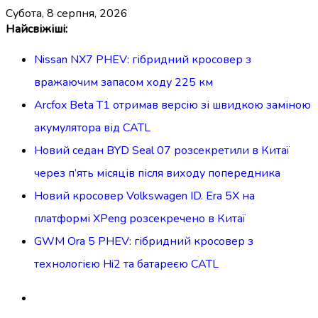
субота, 8 серпня, 2026
Перейти
Найсвіжіші:
до
Nissan NX7 PHEV: гібридний кросовер з
вмісту
вражаючим запасом ходу 225 км
Arcfox Beta T1 отримав версію зі швидкою заміною
акумулятора від CATL
Новий седан BYD Seal 07 розсекретили в Китаї
через п’ять місяців після виходу попередника
Новий кросовер Volkswagen ID. Era 5X на
платформі XPeng розсекречено в Китаї
GWM Ora 5 PHEV: гібридний кросовер з
технологією Hi2 та батареєю CATL