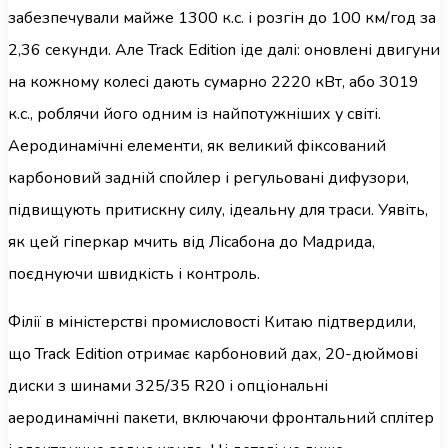
забезпечували майже 1300 к.с. і розгін до 100 км/год за
2,36 секунди. Але Track Edition іде далі: оновлені двигуни
на кожному колесі дають сумарно 2220 кВт, або 3019
к.с., роблячи його одним із найпотужніших у світі.
Аеродинамічні елементи, як великий фіксований
карбоновий задній спойлер і регульовані дифузори,
підвищують притискну силу, ідеальну для траси. Уявіть,
як цей гіперкар мчить від Лісабона до Мадрида,
поєднуючи швидкість і контроль.
Філії в міністерстві промисловості Китаю підтвердили,
що Track Edition отримає карбоновий дах, 20-дюймові
диски з шинами 325/35 R20 і опціональні
аеродинамічні пакети, включаючи фронтальний сплітер