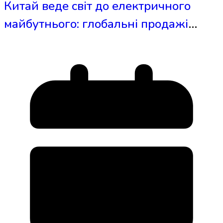
Китай веде світ до електричного
майбутнього: глобальні продажі
електрокарів сягнули 7,2 мільйона у
2025 році