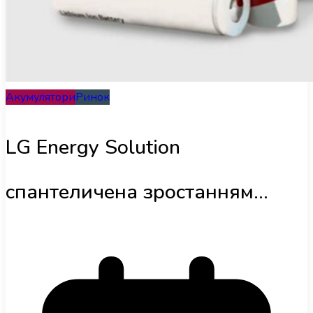
Інфраструктура
Огляди
Акумулятори
Ринок
RU
LG Energy Solution
спантеличена зростанням
витрат і не поспішає
розпочинати будівництво