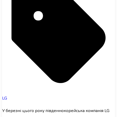
LG
У березні цього року південнокорейська компанія LG