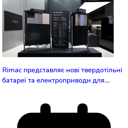
Rimac представляє нові твердотільні
батареї та електроприводи для
електромобілів