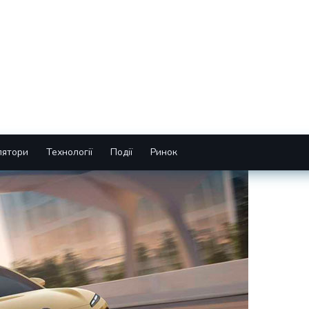
лятори
Технології
Події
Ринок