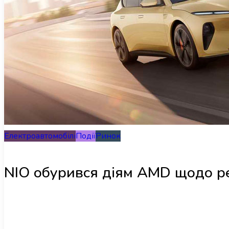
Електроавтомобілі
Події
Ринок
NIO обурився діям AMD щодо ре