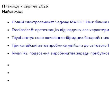
п’ятниця, 7 серпня, 2026
Перейти
Найсвіжіші:
до
Новий електросамокат Segway MAX G3 Plus: більша п
вмісту
Freelander 8: презентацію відкладено, але характе
Toyota готує нове покоління гібридних батарей: ниж
Три китайські автовиробники увійшли до світового 
Rivian R2: подвоєння виробництва заради прибутково